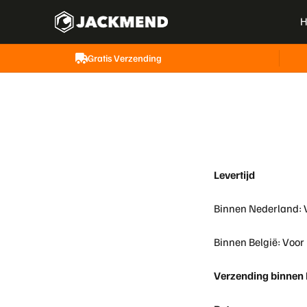
Naar inhoud
Jackmend
H
Gratis Verzending
Levertijd
Binnen Nederland: V
Binnen België: Voor
Verzending binnen N