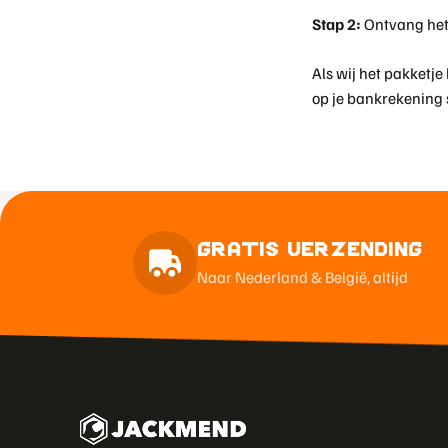
Stap 2:
Ontvang het
Als wij het pakket
op je bankrekening 
Gratis Verzending
Naar Nederland & België, altijd