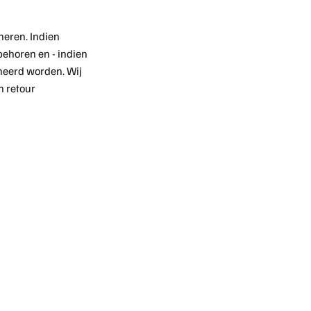
neren. Indien
behoren en - indien
neerd worden. Wij
n retour