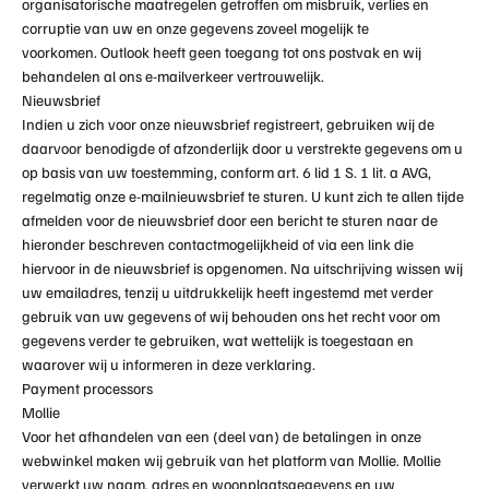
organisatorische maatregelen getroffen om misbruik, verlies en
corruptie van uw en onze gegevens zoveel mogelijk te
voorkomen.
Outlook
heeft geen toegang tot ons postvak en wij
behandelen al ons e-mailverkeer vertrouwelijk.
Nieuwsbrief
Indien u zich voor onze nieuwsbrief registreert, gebruiken wij de
daarvoor benodigde of afzonderlijk door u verstrekte gegevens om u
op basis van uw toestemming, conform art. 6 lid 1 S. 1 lit. a AVG,
regelmatig onze e-mailnieuwsbrief te sturen. U kunt zich te allen tijde
afmelden voor de nieuwsbrief door een bericht te sturen naar de
hieronder beschreven contactmogelijkheid of via een link die
hiervoor in de nieuwsbrief is opgenomen. Na uitschrijving wissen wij
uw emailadres, tenzij u uitdrukkelijk heeft ingestemd met verder
gebruik van uw gegevens of wij behouden ons het recht voor om
gegevens verder te gebruiken, wat wettelijk is toegestaan en
waarover wij u informeren in deze verklaring.
Payment processors
Mollie
Voor het afhandelen van een (deel van) de betalingen in onze
webwinkel maken wij gebruik van het platform van Mollie. Mollie
verwerkt uw naam, adres en woonplaatsgegevens en uw