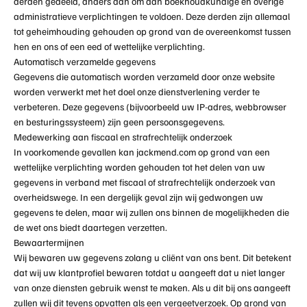
derden gedeeld, anders dan om aan boekhoudkundige en overige
administratieve verplichtingen te voldoen. Deze derden zijn allemaal
tot geheimhouding gehouden op grond van de overeenkomst tussen
hen en ons of een eed of wettelijke verplichting.
Automatisch verzamelde gegevens
Gegevens die automatisch worden verzameld door onze website
worden verwerkt met het doel onze dienstverlening verder te
verbeteren. Deze gegevens (bijvoorbeeld uw IP-adres, webbrowser
en besturingssysteem) zijn geen persoonsgegevens.
Medewerking aan fiscaal en strafrechtelijk onderzoek
In voorkomende gevallen kan
jackmend.com
op grond van een
wettelijke verplichting worden gehouden tot het delen van uw
gegevens in verband met fiscaal of strafrechtelijk onderzoek van
overheidswege. In een dergelijk geval zijn wij gedwongen uw
gegevens te delen, maar wij zullen ons binnen de mogelijkheden die
de wet ons biedt daartegen verzetten.
Bewaartermijnen
Wij bewaren uw gegevens zolang u cliënt van ons bent. Dit betekent
dat wij uw klantprofiel bewaren totdat u aangeeft dat u niet langer
van onze diensten gebruik wenst te maken. Als u dit bij ons aangeeft
zullen wij dit tevens opvatten als een vergeetverzoek. Op grond van